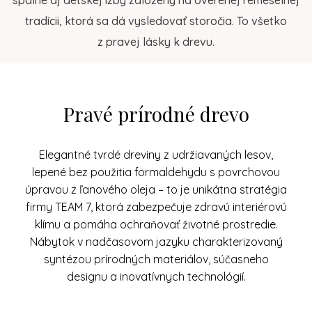
spálne aj detskej izby založený na overenej remeselnej
tradícii, ktorá sa dá vysledovať storočia. To všetko
z pravej lásky k drevu.
Pravé prírodné drevo
Elegantné tvrdé dreviny z udržiavaných lesov,
lepené bez použitia formaldehydu s povrchovou
úpravou z ľanového oleja – to je unikátna stratégia
firmy TEAM 7, ktorá zabezpečuje zdravú interiérovú
klímu a pomáha ochraňovať životné prostredie.
Nábytok v nadčasovom jazyku charakterizovaný
syntézou prírodných materiálov, súčasneho
designu a inovatívnych technológií.