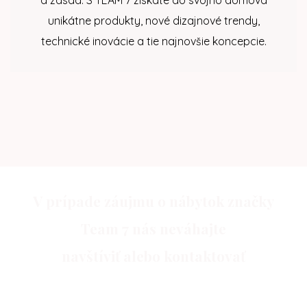
a zásad. S TEAM 7 získate do svojho domova
unikátne produkty, nové dizajnové trendy,
technické inovácie a tie najnovšie koncepcie.
V prípade záujmu o nábytok značky
Team 7 nás neváhajte
navštíviť alebo kontaktovať