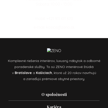
Sobota: 10:00 - 13:00
mobil:
+421 911 611 670
e-mail:
kosice@zeno.sk
Komplexné riešenia interiérov, luxusný nábytok a odborné
poradenské služby. To sú ZENO interiérové štúdiá
v
Bratislave
a
Košiciach
, ktoré už 20 rokov navrhujú
a zariaďujú prémiové obytné priestory.
O spoločnosti
Kariéra