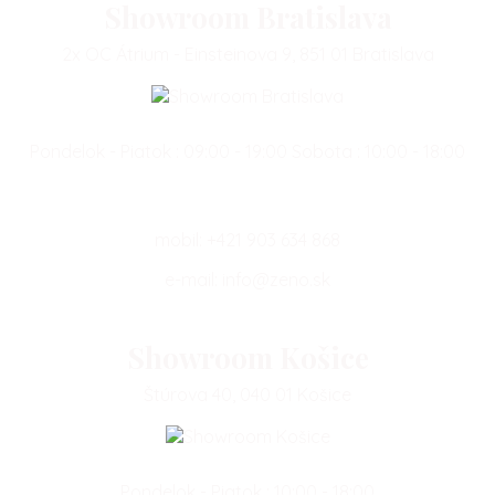
Showroom Bratislava
2x OC Átrium - Einsteinova 9, 851 01 Bratislava
Pondelok - Piatok : 09:00 - 19:00 Sobota : 10:00 - 18:00
mobil:
+421 903 634 868
e-mail:
info@zeno.sk
Showroom Košice
Štúrova 40, 040 01 Košice
Pondelok - Piatok : 10:00 - 18:00