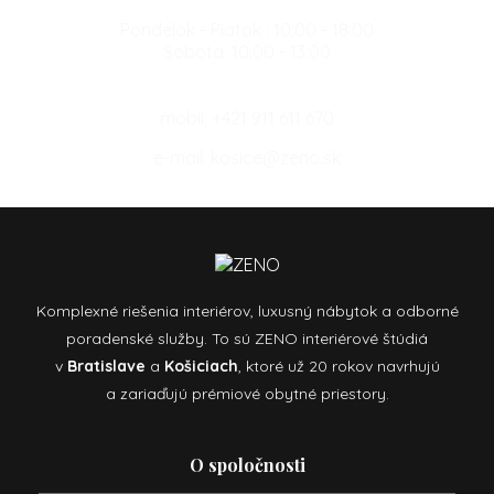
Pondelok - Piatok : 10:00 - 18:00
Sobota: 10:00 - 13:00
mobil:
+421 911 611 670
e-mail:
kosice@zeno.sk
Komplexné riešenia interiérov, luxusný nábytok a odborné
poradenské služby. To sú ZENO interiérové štúdiá
v
Bratislave
a
Košiciach
, ktoré už 20 rokov navrhujú
a zariaďujú prémiové obytné priestory.
O spoločnosti