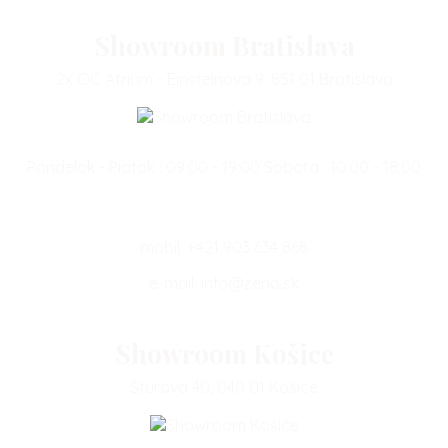
Showroom Bratislava
2x OC Átrium - Einsteinova 9, 851 01 Bratislava
Pondelok - Piatok : 09:00 - 19:00 Sobota : 10:00 - 18:00
mobil:
+421 903 634 868
e-mail:
info@zeno.sk
Showroom Košice
Štúrova 40, 040 01 Košice