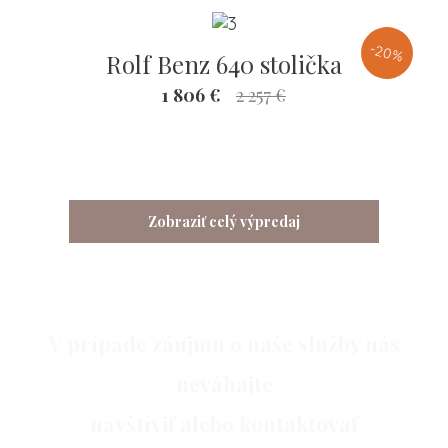
-20%
Rolf Benz 640 stolička
1 806 €
2 257 €
Zobraziť celý výpredaj
V prípade záujmu o naše služby nás
neváhajte
navštíviť alebo kontaktovať