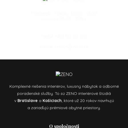
Pondelok - Piatok : 10:00 - 18:00
Sobota: 10:00 - 13:00
mobil:
+421 911 611 670
e-mail:
kosice@zeno.sk
Komplexné riešenia interiérov, luxusný nábytok a odborné
poradenské služby. To sú ZENO interiérové štúdiá
v
Bratislave
a
Košiciach
, ktoré už 20 rokov navrhujú
a zariaďujú prémiové obytné priestory.
O spoločnosti