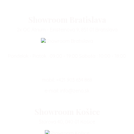
Showroom Bratislava
2x OC Átrium - Einsteinova 9, 851 01 Bratislava
Pondelok - Piatok : 09:00 - 19:00 Sobota : 10:00 - 18:00
mobil:
+421 903 634 868
e-mail:
info@zeno.sk
Showroom Košice
Štúrova 40, 040 01 Košice