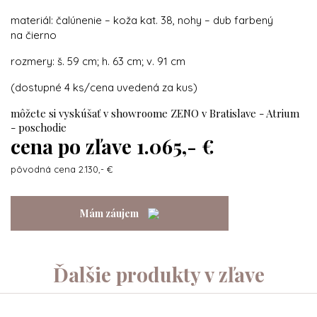
materiál: čalúnenie – koža kat. 38, nohy – dub farbený
na čierno
rozmery: š. 59 cm; h. 63 cm; v. 91 cm
(dostupné 4 ks/cena uvedená za kus)
môžete si vyskúšať v showroome ZENO v Bratislave - Atrium
- poschodie
cena po zľave 1.065,- €
pôvodná cena 2.130,- €
Mám záujem
Ďalšie produkty v zľave