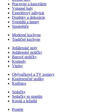
Pracovne a kancelárie
Vstupné haly
Exteriérový nábytok
Doplnky a dekorácie
Svietidlá a lampy
Spotrebiče
Moderné kuchyne
Tradičné kuchyne
Jedálenské stoly
Jedálenské stoličky
Barové stoličky
Komody
Vitríny
Obývačkové a TV zostavy
Konferenčné stolíky
Knižnice
Sedačky
Sedačky so spaním
Kreslá a ležadlá
Postele