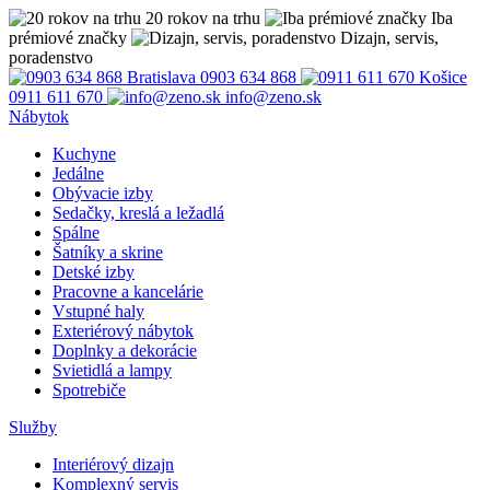
20 rokov na trhu
Iba
prémiové značky
Dizajn, servis,
poradenstvo
Bratislava
0903 634 868
Košice
0911 611 670
info@zeno.sk
Nábytok
Kuchyne
Jedálne
Obývacie izby
Sedačky, kreslá a ležadlá
Spálne
Šatníky a skrine
Detské izby
Pracovne a kancelárie
Vstupné haly
Exteriérový nábytok
Doplnky a dekorácie
Svietidlá a lampy
Spotrebiče
Služby
Interiérový dizajn
Komplexný servis