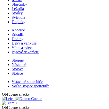
Slnečníky
Ležadlá
Stolíky
Svietidlá
Doplnky
Koberce
Zrkadlá
Hodiny
Deky a vankúše
Vône a sviece
Bytové dekorácie
Stropné
Nástenné
Stolové
Stojace
Vstavané spotrebiče
Voľne stojace spotrebiče
Obľúbené značky
Obľúbené značky