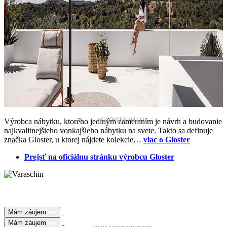
GLOSTER HALO
Výrobca nábytku, ktorého jediným zameraním je návrh a budovanie
najkvalitnejšieho vonkajšieho nábytku na svete. Takto sa definuje
značka Gloster, u ktorej nájdete kolekcie…
viac o Gloster
Prejsť na oficiálnu stránku výrobcu Gloster
Mám záujem
Mám záujem