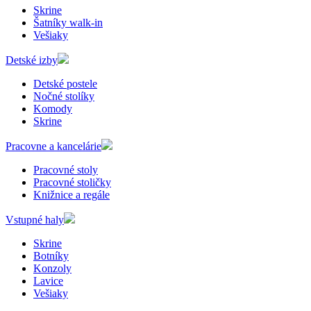
Skrine
Šatníky walk-in
Vešiaky
Detské izby
Detské postele
Nočné stolíky
Komody
Skrine
Pracovne a kancelárie
Pracovné stoly
Pracovné stoličky
Knižnice a regále
Vstupné haly
Skrine
Botníky
Konzoly
Lavice
Vešiaky