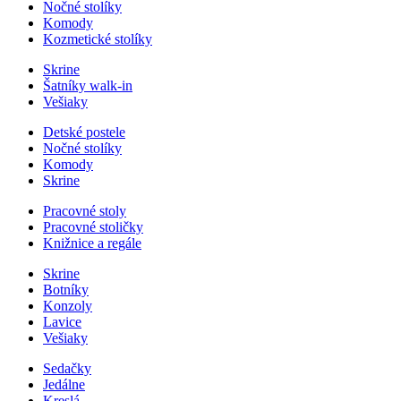
Nočné stolíky
Komody
Kozmetické stolíky
Skrine
Šatníky walk-in
Vešiaky
Detské postele
Nočné stolíky
Komody
Skrine
Pracovné stoly
Pracovné stoličky
Knižnice a regále
Skrine
Botníky
Konzoly
Lavice
Vešiaky
Sedačky
Jedálne
Kreslá