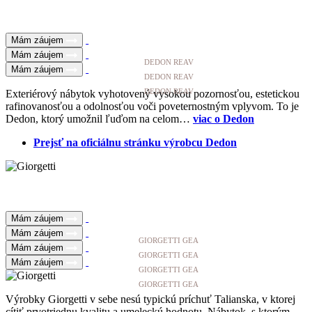
Mám záujem
Mám záujem
DEDON REAV
Mám záujem
DEDON REAV
DEDON REAV
Exteriérový nábytok vyhotovený vysokou pozornosťou, estetickou
rafinovanosťou a odolnosťou voči poveternostným vplyvom. To je
Dedon, ktorý umožnil ľuďom na celom…
viac o Dedon
Prejsť na oficiálnu stránku výrobcu Dedon
Mám záujem
Mám záujem
GIORGETTI GEA
Mám záujem
GIORGETTI GEA
Mám záujem
GIORGETTI GEA
GIORGETTI GEA
Výrobky Giorgetti v sebe nesú typickú príchuť Talianska, v ktorej
cítiť prvotriednu kvalitu a umeleckú hodnotu. Nábytok, s ktorým