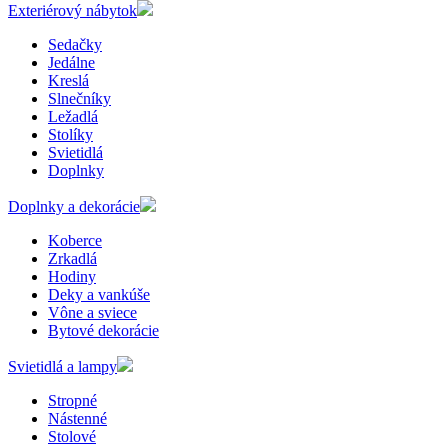
Exteriérový nábytok
Sedačky
Jedálne
Kreslá
Slnečníky
Ležadlá
Stolíky
Svietidlá
Doplnky
Doplnky a dekorácie
Koberce
Zrkadlá
Hodiny
Deky a vankúše
Vône a sviece
Bytové dekorácie
Svietidlá a lampy
Stropné
Nástenné
Stolové