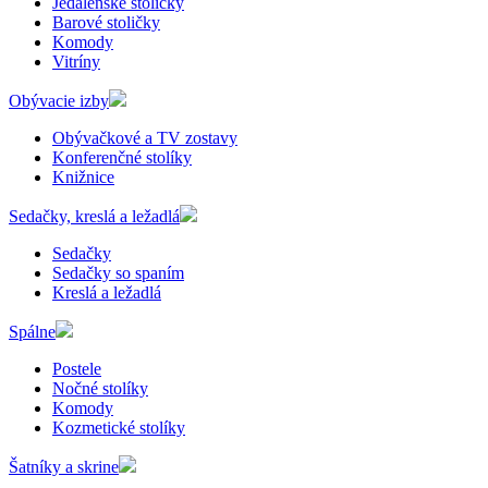
Jedálenské stoličky
Barové stoličky
Komody
Vitríny
Obývacie izby
Obývačkové a TV zostavy
Konferenčné stolíky
Knižnice
Sedačky, kreslá a ležadlá
Sedačky
Sedačky so spaním
Kreslá a ležadlá
Spálne
Postele
Nočné stolíky
Komody
Kozmetické stolíky
Šatníky a skrine