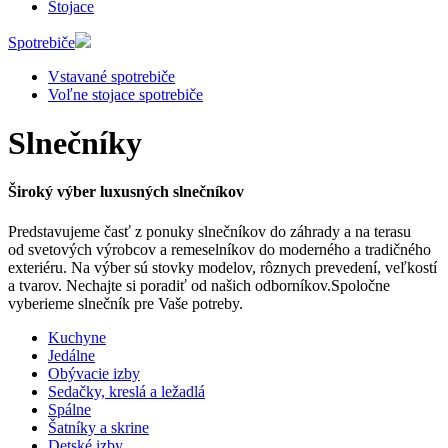
Stojace
Spotrebiče
Vstavané spotrebiče
Voľne stojace spotrebiče
Slnečníky
Široký výber luxusných slnečníkov
Predstavujeme časť z ponuky slnečníkov do záhrady a na terasu
od svetových výrobcov a remeselníkov do moderného a tradičného
exteriéru. Na výber sú stovky modelov, rôznych prevedení, veľkostí
a tvarov. Nechajte si poradiť od našich odborníkov.Spoločne
vyberieme slnečník pre Vaše potreby.
Kuchyne
Jedálne
Obývacie izby
Sedačky, kreslá a ležadlá
Spálne
Šatníky a skrine
Detské izby