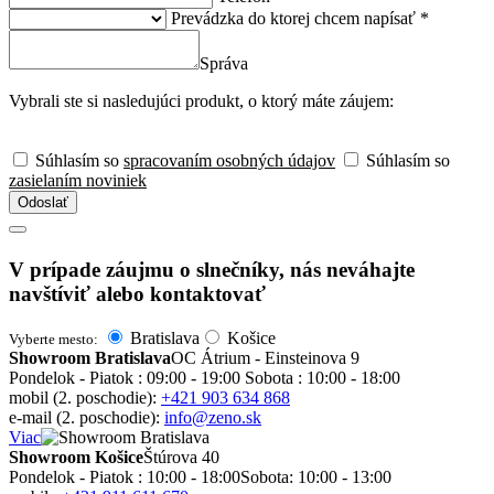
Prevádzka do ktorej chcem napísať *
Správa
Vybrali ste si nasledujúci produkt, o ktorý máte záujem:
Súhlasím so
spracovaním osobných údajov
Súhlasím so
zasielaním noviniek
Odoslať
V prípade záujmu o slnečníky, nás neváhajte
navštíviť alebo kontaktovať
Bratislava
Košice
Vyberte mesto:
Showroom Bratislava
OC Átrium - Einsteinova 9
Pondelok - Piatok : 09:00 - 19:00 Sobota : 10:00 - 18:00
mobil (2. poschodie):
+421 903 634 868
e-mail (2. poschodie):
info@zeno.sk
Viac
Showroom Košice
Štúrova 40
Pondelok - Piatok : 10:00 - 18:00
Sobota: 10:00 - 13:00