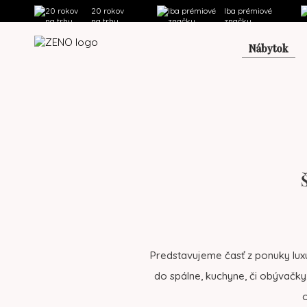
20 rokov
Iba prémiové
na trhu
značky
Nábytok
Predstavujeme časť z ponuky lux
do spálne, kuchyne, či obývačky