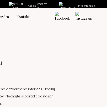
0911 611
Košice
info@zeno.sk
670
ariéra
Kontakt
i
o a tradičného interiéru. Hodiny
v. Nechajte si poradiť od našich
.