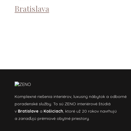
Bratislava
Košice
Komplexné riešenia interiérov, luxusný nábytok a odborné
poradenské služby. To sú ZENO interiérové štúdiá
v
Bratislave
a
Košiciach
, ktoré už 20 rokov navrhujú
a zariaďujú prémiové obytné priestory.