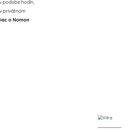
 v podobe hodín,
v privátnom
viac o Nomon
n