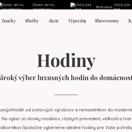
Dizajn, servis,
0903 634
Bratislava
poradenstvo
868
Značky
Služby
Akcie
Výpredaj
Showroomy
K
Hodiny
Široký výber luxusných hodín do domácnost
usnýchhodín od svetových výrobcov a remeselníkov do modernéh
. Na výber sú stovky modelov, rôznych prevedení, veľkostí a tvaro
odborníkov.Spoločne vyberieme ideálne hodiny pre Vaše potreby