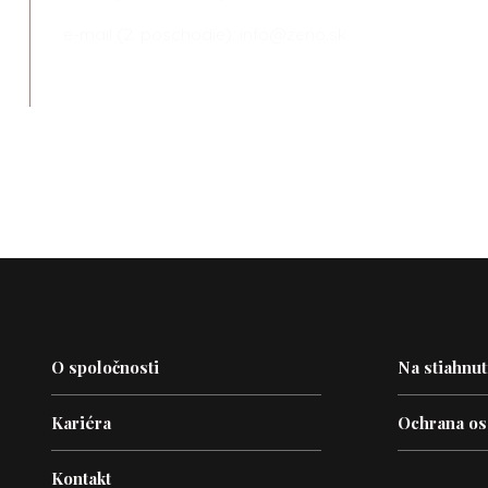
e-mail (2. poschodie):
info@zeno.sk
O spoločnosti
Na stiahnut
Kariéra
Ochrana os
Kontakt