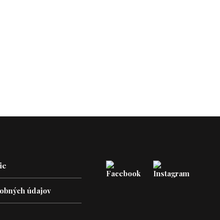
ie
obných údajov