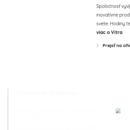
Spoločnosť vyví
inovatívne prod
svete. Hodiny t
viac o Vitra
Prejsť na of
Showroom Bratislava
OC Átrium - Einsteinova 9
Pondelok - Piatok : 09:00 - 19:00 Sobota :
10:00 - 18:00
mobil (2. poschodie):
+421 903 634 868