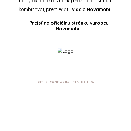
nábytok od tejto značky môžete do sýtosti
kombinovať, premieňať…
viac o Novamobili
Prejsť na oficiálnu stránku výrobcu
Novamobili
0283_KIDSANDYOUNG_GENERALE_02