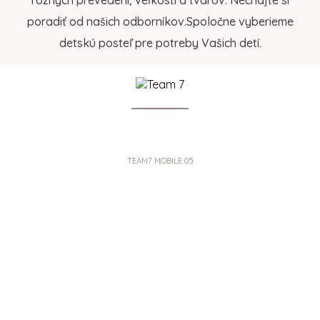
rôznych prevedení, veľkostí a tvarov. Nechajte si
poradiť od našich odborníkov.Spoločne vyberieme
detskú posteľ pre potreby Vašich detí.
TEAM7 MOBILE 05