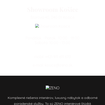
Showroom Košice
Štúrova 40, 040 01 Košice
Pondelok - Piatok : 10:00 - 18:00
Sobota: 10:00 - 13:00
mobil:
+421 911 611 670
e-mail:
kosice@zeno.sk
Komplexné riešenia interiérov, luxusný nábytok a odborné
poradenské služby. To sú ZENO interiérové štúdiá