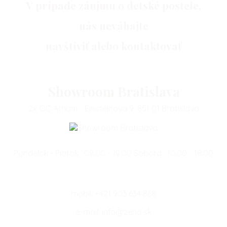
V prípade záujmu o detské postele,
nás neváhajte
navštíviť alebo kontaktovať
Showroom Bratislava
2x OC Átrium - Einsteinova 9, 851 01 Bratislava
Pondelok - Piatok : 09:00 - 19:00 Sobota : 10:00 - 18:00
mobil:
+421 903 634 868
e-mail:
info@zeno.sk