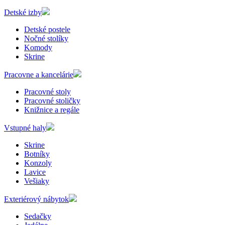
Detské izby
Detské postele
Nočné stolíky
Komody
Skrine
Pracovne a kancelárie
Pracovné stoly
Pracovné stoličky
Knižnice a regále
Vstupné haly
Skrine
Botníky
Konzoly
Lavice
Vešiaky
Exteriérový nábytok
Sedačky