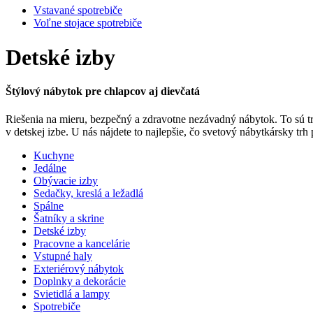
Vstavané spotrebiče
Voľne stojace spotrebiče
Detské izby
Štýlový nábytok pre chlapcov aj dievčatá
Riešenia na mieru, bezpečný a zdravotne nezávadný nábytok. To sú tri
v detskej izbe. U nás nájdete to najlepšie, čo svetový nábytkársky trh
Kuchyne
Jedálne
Obývacie izby
Sedačky, kreslá a ležadlá
Spálne
Šatníky a skrine
Detské izby
Pracovne a kancelárie
Vstupné haly
Exteriérový nábytok
Doplnky a dekorácie
Svietidlá a lampy
Spotrebiče