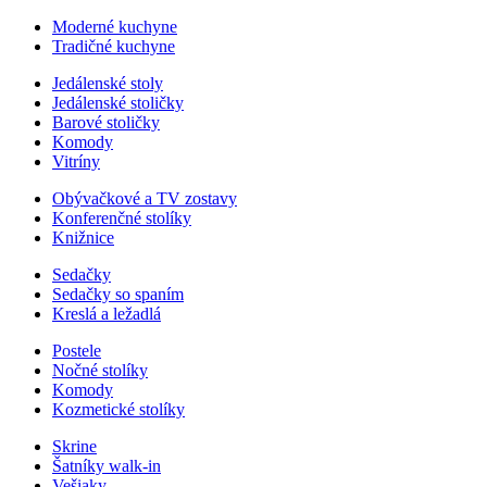
Moderné kuchyne
Tradičné kuchyne
Jedálenské stoly
Jedálenské stoličky
Barové stoličky
Komody
Vitríny
Obývačkové a TV zostavy
Konferenčné stolíky
Knižnice
Sedačky
Sedačky so spaním
Kreslá a ležadlá
Postele
Nočné stolíky
Komody
Kozmetické stolíky
Skrine
Šatníky walk-in
Vešiaky