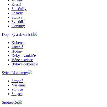
Jedálne
Kreslá
Slnečníky
Ležadlá
Stolíky
Svietidlá
Doplnky
Doplnky a dekorácie
Koberce
Zrkadlá
Hodiny
Deky a vankúše
Vône a sviece
Bytové dekorácie
Svietidlá a lampy
Stropné
Nástenné
Stolové
Stojace
Spotrebiče