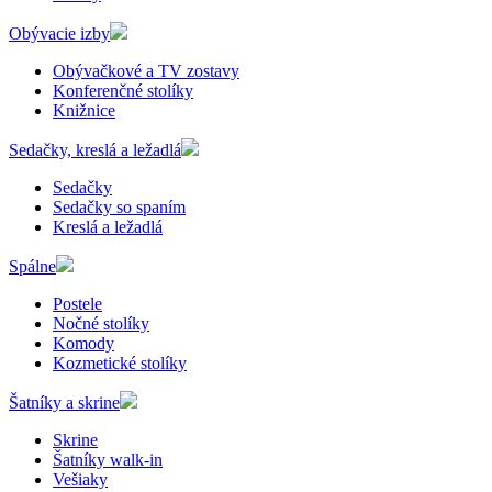
Obývacie izby
Obývačkové a TV zostavy
Konferenčné stolíky
Knižnice
Sedačky, kreslá a ležadlá
Sedačky
Sedačky so spaním
Kreslá a ležadlá
Spálne
Postele
Nočné stolíky
Komody
Kozmetické stolíky
Šatníky a skrine
Skrine
Šatníky walk-in
Vešiaky