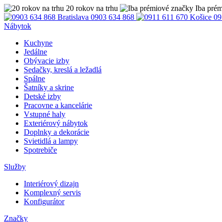
20 rokov na trhu
Iba pré
Bratislava
0903 634 868
Košice
09
Nábytok
Kuchyne
Jedálne
Obývacie izby
Sedačky, kreslá a ležadlá
Spálne
Šatníky a skrine
Detské izby
Pracovne a kancelárie
Vstupné haly
Exteriérový nábytok
Doplnky a dekorácie
Svietidlá a lampy
Spotrebiče
Služby
Interiérový dizajn
Komplexný servis
Konfigurátor
Značky