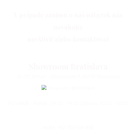
V prípade záujmu o náš nábytok nás
neváhajte
navštíviť alebo kontaktovať
Showroom Bratislava
2x OC Átrium - Einsteinova 9, 851 01 Bratislava
Pondelok - Piatok : 09:00 - 19:00 Sobota : 10:00 - 18:00
mobil:
+421 903 634 868