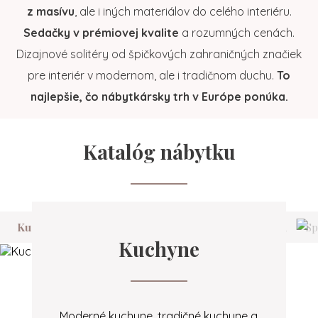
z masívu
, ale i iných materiálov do celého interiéru.
Sedačky v prémiovej kvalite
a rozumných cenách.
Dizajnové solitéry od špičkových zahraničných značiek
pre interiér v modernom, ale i tradičnom duchu.
To
najlepšie, čo nábytkársky trh v Európe ponúka.
Katalóg nábytku
Kuchyne
Obývacia izba
Sedačky, kreslá a ležadlá
Sp
Kuchyne
Moderné kuchyne, tradičné kuchyne a