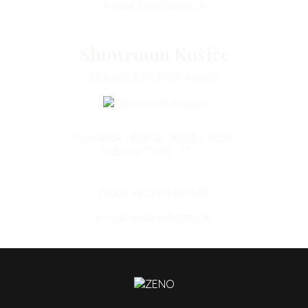
e-mail:
info@zeno.sk
Showroom Košice
Štúrova 40, 040 01 Košice
Pondelok - Piatok : 10:00 - 18:00
Sobota: 10:00 - 13:00
mobil:
+421 911 611 670
e-mail:
kosice@zeno.sk